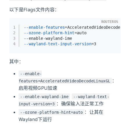
以下是Flags文件内容：
ROUTEROS
1
--enable-features
=AcceleratedVideoDecodeLin
2
--ozone-platform-hint
=auto
3
--enable-wayland-ime
4
--wayland-text-input-version
=3
其中：
--enable-
：
features=AcceleratedVideoDecodeLinuxGL
启用视频GPU加速
--enable-wayland-ime
--wayland-text-
：确保输入法正常工作
input-version=3
：让其在
--ozone-platform-hint=auto
Wayland下运行